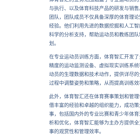
与执行、以及体育科技产品的研发与销售
团队，团队成员不仅具备深厚的体育理论
经验。他们利用先进的数据挖掘和人工智
科学的分析支持，帮助运动员和教练团队
划。
在专业运动员训练方面，体育智汇开发了
精度的运动监测设备、虚拟现实训练系统
动员的生理数据和技术动作，提供详尽的
过程中调整姿势和策略，从而提高训练效
此外，体育智汇还在体育赛事策划和管理
借丰富的经验和卓越的组织能力，成功策
事，包括国内外的专业比赛和青少年体育
析和优化，体育智汇能够为主办方提供全
事的观赏性和管理效率。