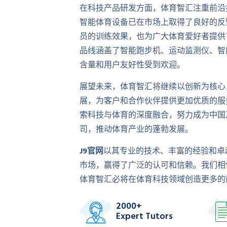
在科技产品研发方面，体育智汇注重前沿
智能体育设备已在市场上取得了良好的反
员的训练效果，也为广大体育爱好者提供
品线涵盖了智能跑步机、运动监测仪、智
含量和用户友好性受到欢迎。
展望未来，体育智汇将继续以创新为核心
展，为客户和合作伙伴提供更加优质的服
索科技与体育的深度融合，努力成为中国
司，推动体育产业的蓬勃发展。
J9官网
以其专业的技术、丰富的经验和卓
市场，赢得了广泛的认可和信赖。我们相
体育智汇必将在体育科技领域创造更多的
2000+
Expert Tutors