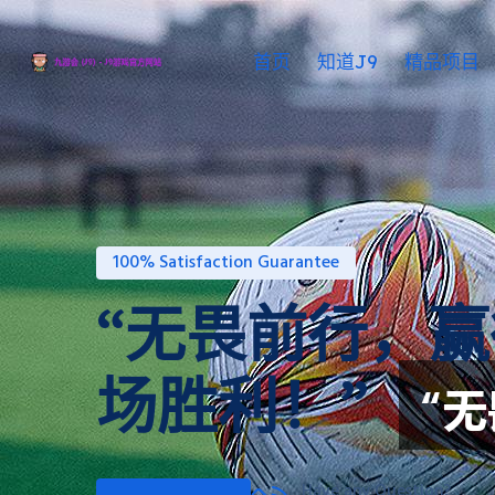
首页
知道J9
精品项目
100% Satisfaction Guarantee
“无畏前行，
场胜利！”
Have any Question?