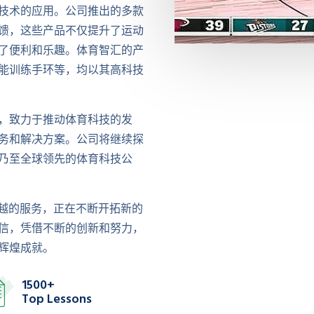
技术的应用。公司推出的多款
馈，这些产品不仅提升了运动
了便利和乐趣。体育智汇的产
能训练手环等，均以其高科技
，致力于推动体育科技的发
务和解决方案。公司将继续探
乃至全球领先的体育科技公
越的服务，正在不断开拓新的
信，凭借不断的创新和努力，
辉煌成就。
1500+
Top Lessons