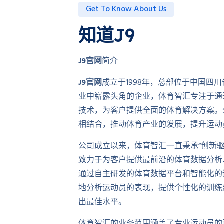
Get To Know About Us
知道J9
J9官网
简介
J9官网
成立于1998年，总部位于中国四
业中崭露头角的企业，体育智汇专注于通
技术，为客户提供全面的体育解决方案。
相结合，推动体育产业的发展，提升运动
公司成立以来，体育智汇一直秉承“创新驱
致力于为客户提供最前沿的体育数据分析
通过自主研发的体育数据平台和智能化的
地分析运动员的表现，提供个性化的训练
出最佳水平。
体育智汇的业务范围涵盖了专业运动员的