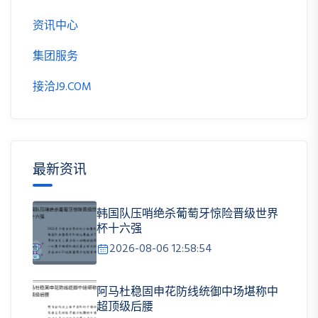
资讯中心
集团服务
接洽J9.COM
最新资讯
韩国队压哨绝杀葡萄牙惊险晋级世界
杯十六强
2026-08-06 12:58:54
阿马杜稳固申花防线统御中场堪称中
超顶级后腰