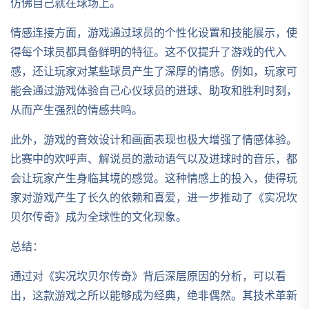
仿佛自己就在球场上。
情感连接方面，游戏通过球员的个性化设置和技能展示，使
得每个球员都具备鲜明的特征。这不仅提升了游戏的代入
感，还让玩家对某些球员产生了深厚的情感。例如，玩家可
能会通过游戏体验自己心仪球员的进球、助攻和胜利时刻，
从而产生强烈的情感共鸣。
此外，游戏的音效设计和画面表现也极大增强了情感体验。
比赛中的欢呼声、解说员的激动语气以及进球时的音乐，都
会让玩家产生身临其境的感觉。这种情感上的投入，使得玩
家对游戏产生了长久的依赖和喜爱，进一步推动了《实况坎
贝尔传奇》成为全球性的文化现象。
总结：
通过对《实况坎贝尔传奇》背后深层原因的分析，可以看
出，这款游戏之所以能够成为经典，绝非偶然。其技术革新