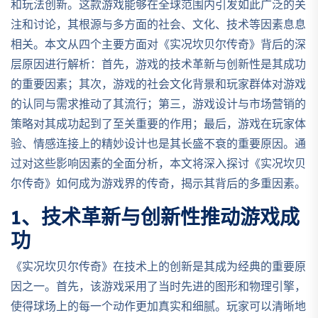
和玩法创新。这款游戏能够在全球范围内引发如此广泛的关
注和讨论，其根源与多方面的社会、文化、技术等因素息息
相关。本文从四个主要方面对《实况坎贝尔传奇》背后的深
层原因进行解析：首先，游戏的技术革新与创新性是其成功
的重要因素；其次，游戏的社会文化背景和玩家群体对游戏
的认同与需求推动了其流行；第三，游戏设计与市场营销的
策略对其成功起到了至关重要的作用；最后，游戏在玩家体
验、情感连接上的精妙设计也是其长盛不衰的重要原因。通
过对这些影响因素的全面分析，本文将深入探讨《实况坎贝
尔传奇》如何成为游戏界的传奇，揭示其背后的多重因素。
1、技术革新与创新性推动游戏成
功
《实况坎贝尔传奇》在技术上的创新是其成为经典的重要原
因之一。首先，该游戏采用了当时先进的图形和物理引擎，
使得球场上的每一个动作更加真实和细腻。玩家可以清晰地