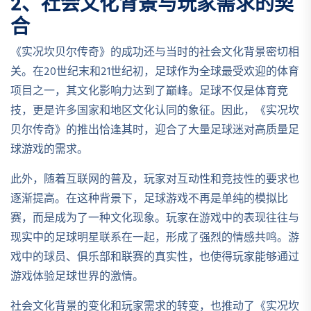
2、社会文化背景与玩家需求的契
合
《实况坎贝尔传奇》的成功还与当时的社会文化背景密切相
关。在20世纪末和21世纪初，足球作为全球最受欢迎的体育
项目之一，其文化影响力达到了巅峰。足球不仅是体育竞
技，更是许多国家和地区文化认同的象征。因此，《实况坎
贝尔传奇》的推出恰逢其时，迎合了大量足球迷对高质量足
球游戏的需求。
此外，随着互联网的普及，玩家对互动性和竞技性的要求也
逐渐提高。在这种背景下，足球游戏不再是单纯的模拟比
赛，而是成为了一种文化现象。玩家在游戏中的表现往往与
现实中的足球明星联系在一起，形成了强烈的情感共鸣。游
戏中的球员、俱乐部和联赛的真实性，也使得玩家能够通过
游戏体验足球世界的激情。
社会文化背景的变化和玩家需求的转变，也推动了《实况坎