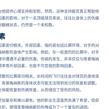
。
为他提供心理支持和安慰。然而，这种支持能否真正帮助他
因素的影响，对于一名顶级球员来说，往往比身体上的伤痛
到巅峰状态，仍然是一个未知数。
素
因素密切相关。外部因素，指的是包括比赛环境、对手的对
梅纳斯的身体产生影响。例如，在一些激烈的比赛中，对手
赛中遭遇不必要的伤害。伤病的发生，并非仅仅与库普梅纳
频率等外部因素，也是不可忽视的影响因素。
频繁的比赛密切相关。长时间的飞行往往会对球员的身体造
，库普梅纳斯的身体状态可能无法得到充分的恢复和调整。
行体能恢复和伤病恢复，从而增加了受伤的风险。
更加复杂和难以避免。他的职业生涯虽然充满了希望，但却
交织，使得库普梅纳斯的伤情成为了一个复杂的谜团。