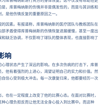
来为库普梅纳斯进行充分的身体恢复。这不仅没有帮助他更
的是，库普梅纳斯的伤情并非是偶发性的，而是与其训练和
制，是他伤情反复的重要原因之一。
视的因素。有报道称，库普梅纳斯的医疗团队与教练团队在
内部矛盾使得库普梅纳斯的伤情恢复进展缓慢，甚至一度出
误和缺乏协调，不仅影响了球队的整体表现，也直接影响了
影响
的心理状态产生了深远的影响。在多次伤病的打击下，库普
员，他有着强烈的上进心，渴望证明自己的实力和价值。然
的自信心受到极大冲击。每一次康复归来，他都要经历一次
态，也在一定程度上改变了他的比赛心态。在面对比赛时，
这种心理负担反而让他无法全身心投入到比赛中。而这种