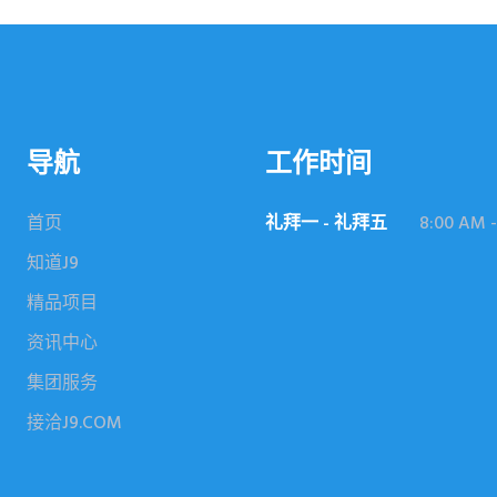
导航
工作时间
首页
礼拜一 - 礼拜五
8:00 AM -
知道J9
精品项目
资讯中心
集团服务
接洽J9.COM