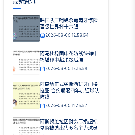
最新资讯
韩国队压哨绝杀葡萄牙惊险
晋级世界杯十六强
2026-08-06 12:58:54
阿马杜稳固申花防线统御中
场堪称中超顶级后腰
2026-08-06 12:15:59
阿森纳正式买断西班牙门将
拉亚 合约期限四年加强球队
防线
2026-08-06 11:25:57
阿斯顿维拉因财务亏损超标
夏窗被迫出售多名主力球员