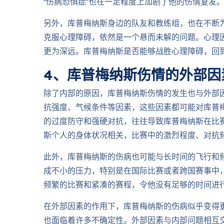
“伤病恐惧症”也在一定程度上加剧了他的伤情复发
另外，库普梅纳斯身边的队友和教练组，也在不断
克服心理障碍，依然是一个悬而未解的问题。心理
更为深远。库普梅纳斯是否能够战胜心理障碍，回
4、库普梅纳斯伤情的外部因
除了内部的原因，库普梅纳斯伤情的发生也与外部
抗强度、气候条件等因素，这些因素都可能对库普
的过度防守和强硬对抗，往往导致库普梅纳斯在比
斯个人的身体状况相关，比赛中的激烈程度、对抗
此外，库普梅纳斯的伤病也可能与长时间的飞行和
成不小的压力，特别是在国际比赛或者跨国赛事中
频繁的比赛和紧凑的赛程，令他没有足够的时间进
在外部因素的作用下，库普梅纳斯的伤病似乎变得
也面临着许多不确定性。外部因素与内部问题相互