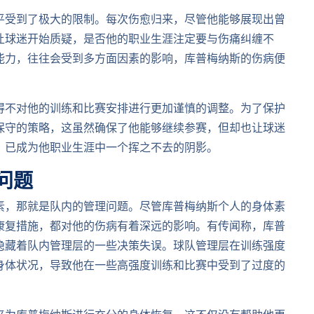
平受到了极大的限制。每次伤愈归来，尽管他能够展现出曾
让球迷开始质疑，是否他的职业生涯注定要与伤痛纠缠不
能力，往往会受到多方面因素的影响，库普梅纳斯的伤病便
得不对他的训练和比赛安排进行更加谨慎的调整。为了保护
保守的策略，这虽然确保了他能够继续参赛，但却也让球迷
，已成为他职业生涯中一个挥之不去的阴影。
问题
素，那就是队内的管理问题。尽管库普梅纳斯个人的身体素
康复措施，都对他的伤病有着深远的影响。有传闻称，库普
隐藏着队内管理层的一些决策失误。球队管理层在训练强度
身体状况，导致他在一些高强度训练和比赛中受到了过度的