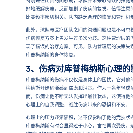
特别是在比赛的间歇期，球队并未采取有效的措施
好地缓解伤痛，反而加剧了伤病的复发。值得注意
比赛频率密切相关。队内缺乏合理的恢复和管理机
此外，球队与医疗团队之间的沟通问题也是不可忽
伤病恢复方案上曾发生过多次分歧。这种管理层的
现了错误的治疗方案。可见，队内管理层的决策失
库普梅纳斯的身体恢复。
3、伤病对库普梅纳斯心理的
库普梅纳斯的伤病不仅仅是身体上的困扰，它对他
梅纳斯开始逐渐感到焦虑和沮丧。作为一名年轻球
而，伤病让他不断无法发挥出最佳状态，这使得他
心理上的自我调整，战胜伤病带来的恐惧和不安。
心理上的压力逐渐累积，这不仅影响了他的竞技状
库普梅纳斯有时会显得过于小心，害怕再次受伤，