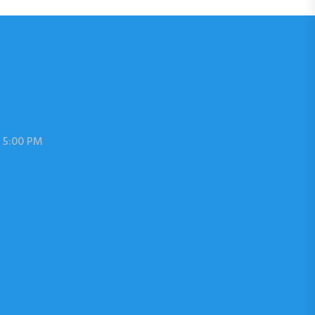
 5:00 PM