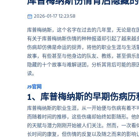
库普梅纳斯伤情背后隐藏的
2026-01-17 12:23:58
库普梅纳斯，这个名字在过去的几年里，无论是在
有关于库普梅纳斯伤情的种种报道却引起了越来越
伤病却仿佛是命运的捉弄，将他的职业生涯与生活
故事，有些甚至与他身边的队友、教练，甚至俱乐
隐藏的十个故事与难解谜团，分析其背后可能的原
读。
J9官网
1、库普梅纳斯的早期伤病历
库普梅纳斯的职业生涯，从一开始便与伤病有着不可
而随着时间的推移，这些伤痛却始终如影随形。他
的天赋与潜力刚刚开始被人们关注。然而，一次看
长时间的康复，但伤情的反复以及随之而来的影响