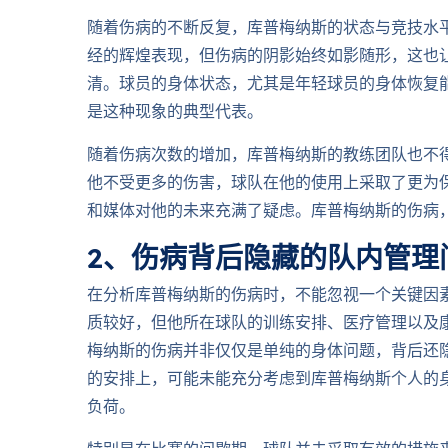
随着伤病的不断反复，库普梅纳斯的状态与竞技水
经的辉煌表现，但伤病的阴影始终如影随形，这也
清。球员的身体状态，尤其是年轻球员的身体恢复
是这种现象的典型代表。
随着伤病次数的增加，库普梅纳斯的教练团队也不
他不受更多的伤害，球队在他的使用上采取了更为
和媒体对他的未来充满了疑虑。库普梅纳斯的伤病
2、伤病背后隐藏的队内管理
在分析库普梅纳斯的伤病时，不能忽视一个关键因
质较好，但他所在球队的训练安排、医疗管理以及
梅纳斯的伤病并非仅仅是单纯的身体问题，背后还
的安排上，可能未能充分考虑到库普梅纳斯个人的
负荷。