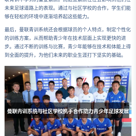
联青训中学到的重要素质。而这些素质往往会影响到他们在
未来足球道路上的表现。通过与社区学校的合作，学生们能
够在轻松的环境中逐渐培养起这些能力。
最后，曼联青训系统还会根据球员的个人特点，制定个性化
的训练方案，从而帮助青少年在技术层面上实现更快的进
步。通过不断的训练与比赛，青少年能够在技术和体能上得
到全面的提升，为他们未来的职业生涯打下坚实的基础。