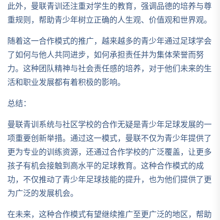
此外，曼联青训还注重对学生的教育，强调品德的培养与尊
重规则，帮助青少年树立正确的人生观、价值观和世界观。
随着这一合作模式的推广，越来越多的青少年通过足球学会
了如何与他人共同进步，如何承担责任并为集体荣誉而努
力。这种团队精神与社会责任感的培养，对于他们未来的生
活和职业发展都有着积极的影响。
总结：
曼联青训系统与社区学校的合作无疑是青少年足球发展的一
项重要创新举措。通过这一模式，曼联不仅为青少年提供了
更为专业的训练资源，还通过合作学校的广泛覆盖，让更多
孩子有机会接触到高水平的足球教育。这种合作模式的成
功，不仅推动了青少年足球技能的提升，也为他们提供了更
为广泛的发展机会。
在未来，这种合作模式有望继续推广至更广泛的地区，帮助