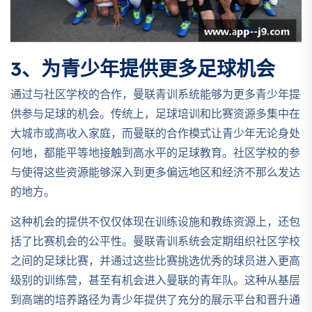
3、为青少年提供更多足球机会
通过与社区学校的合作，曼联青训系统能够为更多青少年提
供参与足球的机会。传统上，足球培训和比赛资源多集中在
大城市或高收入家庭，而曼联的合作模式让青少年无论身处
何地，都能平等地接触到高水平的足球教育。社区学校的参
与使得这些资源能够深入到更多偏远地区和经济不那么发达
的地方。
这种机会的提供不仅仅体现在训练设施和教练资源上，还包
括了比赛机会的公平性。曼联青训系统会定期组织社区学校
之间的足球比赛，并通过这些比赛挑选优秀的球员进入更高
级别的训练营，甚至有机会进入曼联的青年队。这种从基层
到高端的培养路径为青少年提供了充分的展示平台和晋升通