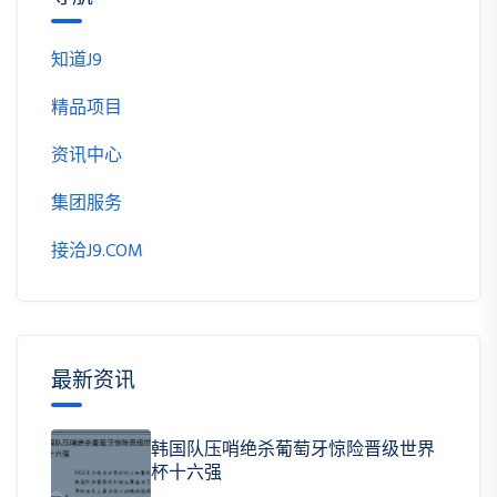
知道J9
精品项目
资讯中心
集团服务
接洽J9.COM
最新资讯
韩国队压哨绝杀葡萄牙惊险晋级世界
杯十六强