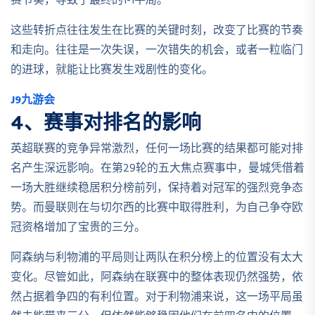
赛节奏，导致了最终的1-1平局。
这些转折点往往发生在比赛的关键时刻，改变了比赛的节奏
和走向。往往是一次失误，一次错失的机会，或者一粒临门
的进球，就能让比赛发生戏剧性的变化。
J9九游会
4、赛事对排名的影响
英超联赛的竞争异常激烈，任何一场比赛的结果都可能对排
名产生深远影响。在第29轮的五大焦点赛事中，曼城凭借着
一场大胜继续稳居积分榜前列，保持着对冠军的强烈竞争态
势。而曼联则在与切尔西的比赛中取得胜利，为自己争夺欧
冠资格增加了宝贵的三分。
阿森纳与利物浦的平局则让两队在积分榜上的位置没有太大
变化。尽管如此，阿森纳在联赛中的整体表现仍然强势，依
然占据着争四的有利位置。对于利物浦来说，这一场平局虽