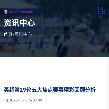
资讯中心
首页
资讯中心
英超第29轮五大焦点赛事精彩回顾分析
2025-10-15 16:07:00