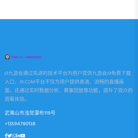
j9九游会通过先进的技术平台为用户提供九游会J9免费下载
入口，J9.COM平台不仅为用户提供高清、流畅的直播画
面，还通过实时数据分析、赛事回放等功能，提升了观众的
观看体验。
武夷山市浅觉瀑布119号
+13594780138