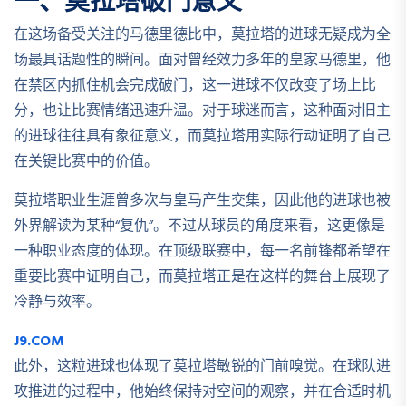
一、莫拉塔破门意义
在这场备受关注的马德里德比中，莫拉塔的进球无疑成为全
场最具话题性的瞬间。面对曾经效力多年的皇家马德里，他
在禁区内抓住机会完成破门，这一进球不仅改变了场上比
分，也让比赛情绪迅速升温。对于球迷而言，这种面对旧主
的进球往往具有象征意义，而莫拉塔用实际行动证明了自己
在关键比赛中的价值。
莫拉塔职业生涯曾多次与皇马产生交集，因此他的进球也被
外界解读为某种“复仇”。不过从球员的角度来看，这更像是
一种职业态度的体现。在顶级联赛中，每一名前锋都希望在
重要比赛中证明自己，而莫拉塔正是在这样的舞台上展现了
冷静与效率。
J9.COM
此外，这粒进球也体现了莫拉塔敏锐的门前嗅觉。在球队进
攻推进的过程中，他始终保持对空间的观察，并在合适时机