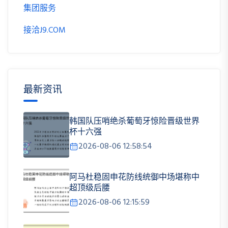
集团服务
接洽J9.COM
最新资讯
韩国队压哨绝杀葡萄牙惊险晋级世界
杯十六强
2026-08-06 12:58:54
阿马杜稳固申花防线统御中场堪称中
超顶级后腰
2026-08-06 12:15:59