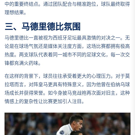
中的重要终结点。通过团队配合与精准跑位，球队最终取得
理想结果。
三、马德里德比氛围
马德里德比一直被视为西班牙足坛最具激情的对决之一。无
论是在球场气氛还是媒体关注度方面，这场比赛都拥有极高
热度。两支球队代表着同一城市不同的足球文化，每一次交
锋都充满火药味。
在这样的背景下，球员往往承受着更大的心理压力。对于莫
拉塔而言，对阵皇马更具有特殊意义，因为他曾在伯纳乌球
场成长并获得荣誉。如今身披马竞战袍再次面对旧主，这种
情感上的复杂性让比赛更加引人注目。