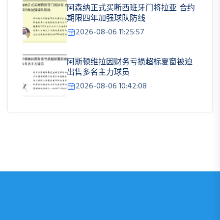
阿森纳正式买断西班牙门将拉亚 合约
期限四年加强球队防线
2026-08-06 11:25:57
阿斯顿维拉因财务亏损超标夏窗被迫
出售多名主力球员
2026-08-06 10:42:08