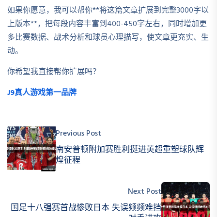
如果你愿意，我可以帮你**将这篇文章扩展到完整3000字以
上版本**，把每段内容丰富到400-450字左右，同时增加更
多比赛数据、战术分析和球员心理描写，使文章更充实、生
动。
你希望我直接帮你扩展吗？
J9真人游戏第一品牌
Previous Post
南安普顿附加赛胜利挺进英超重塑球队辉
煌征程
Next Post
国足十八强赛首战惨败日本 失误频频难挡