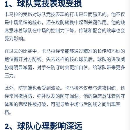
1、球队竞技表现受损
卡马拉的受伤对球队竞技表现的打击是显而易见的。他不仅
是中场组织的核心，还在攻防转换中起到关键作用。他的缺
席意味着球队在中场的控制力下降，传球和配合的效率也会
受到影响。
在过去的比赛中，卡马拉经常能够通过精准的长传和巧妙的
跑位撕开对方防线。失去这样的核心球员后，球队的进攻威
胁将明显减弱，对手在防守时会更加自信，给球队带来更多
压力。
此外，防守端也会受到波及。卡马拉不仅参与进攻组织，还
经常回撤协防，弥补队友的防守漏洞。他的缺席意味着防守
体系的完整性被打破，可能导致中场与后防线之间出现空
档。
2、球队心理影响深远