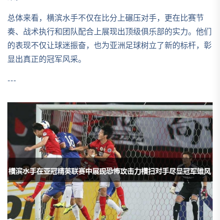
总体来看，横滨水手不仅在比分上碾压对手，更在比赛节
奏、战术执行和团队配合上展现出顶级俱乐部的实力。他们
的表现不仅让球迷振奋，也为亚洲足球树立了新的标杆，彰
显出真正的冠军风采。
---