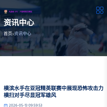
资讯中心
首页
资讯中心
横滨水手在亚冠精英联赛中展现恐怖攻击力
横扫对手尽显冠军雄风
2026-05-13 09:59:53