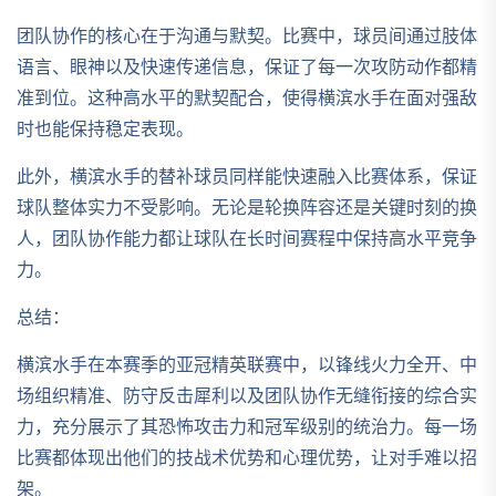
团队协作的核心在于沟通与默契。比赛中，球员间通过肢体
语言、眼神以及快速传递信息，保证了每一次攻防动作都精
准到位。这种高水平的默契配合，使得横滨水手在面对强敌
时也能保持稳定表现。
此外，横滨水手的替补球员同样能快速融入比赛体系，保证
球队整体实力不受影响。无论是轮换阵容还是关键时刻的换
人，团队协作能力都让球队在长时间赛程中保持高水平竞争
力。
总结：
横滨水手在本赛季的亚冠精英联赛中，以锋线火力全开、中
场组织精准、防守反击犀利以及团队协作无缝衔接的综合实
力，充分展示了其恐怖攻击力和冠军级别的统治力。每一场
比赛都体现出他们的技战术优势和心理优势，让对手难以招
架。