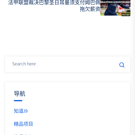
法甲联盟裁决巴黎圣日耳曼须支付姆巴佩
拖欠薪资
导航
知道J9
精品项目