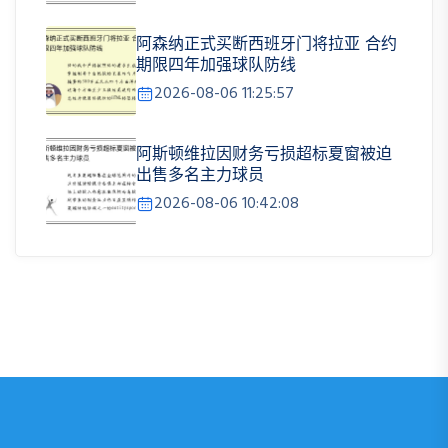
阿森纳正式买断西班牙门将拉亚 合约
期限四年加强球队防线
2026-08-06 11:25:57
阿斯顿维拉因财务亏损超标夏窗被迫
出售多名主力球员
2026-08-06 10:42:08