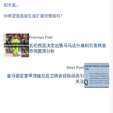
和丰富。
你希望我直接生成扩展完整版吗？
Previous Post
瓦伦西亚决定出售马马达什维利引发转会
市场震荡分析
Next Post
皇马锁定意甲顶级左后卫转会目标动态引
关注