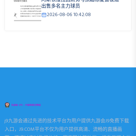
出售多名主力球员
2026-08-06 10:42:08
j9九游会通过先进的技术平台为用户提供九游会J9免费下载
入口，J9.COM平台不仅为用户提供高清、流畅的直播画