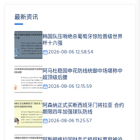
最新资讯
韩国队压哨绝杀葡萄牙惊险晋级世界
杯十六强
2026-08-06 12:58:54
阿马杜稳固申花防线统御中场堪称中
超顶级后腰
2026-08-06 12:15:59
阿森纳正式买断西班牙门将拉亚 合约
期限四年加强球队防线
2026-08-06 11:25:57
阿斯顿维拉因财务亏损超标夏窗被迫