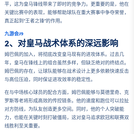
平，这为皇马锋线带来了即时的竞争力。更重要的是，他在
关键比赛中的表现，能够帮助球队在重大赛事中争夺荣誉，
真正起到“王者之锋”的作用。
九游会J9
2、对皇马战术体系的深远影响
姆巴佩的加入，将彻底改变皇马现有的进攻体系。过去几
年，皇马在锋线上的组合虽然多样，但缺乏绝对的终结点。
姆巴佩的存在，让球队能够在战术设计上更多依赖快速反击
与高位压迫，同时保证进攻效率的稳定性。
在与中场核心球员的配合方面，姆巴佩能够与莫德里奇、克
罗斯等老将形成高效的传控链条。他的速度和跑位可以拉扯
对方防线，为队友创造更多空间。同时，他的个人突破能
力，也能在关键时刻打破僵局，这对皇马追求欧冠和联赛双
线胜利至关重要。