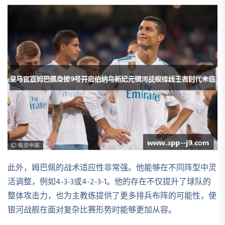
此外，姆巴佩的战术适应性非常强。他能够在不同阵型中灵
活调整，例如4-3-3或4-2-3-1。他的存在不仅提升了球队的
整体攻击力，也为主教练提供了更多排兵布阵的可能性，使
银河战舰在面对复杂比赛形势时能够更加从容。