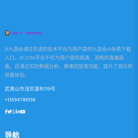
j9九游会通过先进的技术平台为用户提供九游会J9免费下载
入口，J9.COM平台不仅为用户提供高清、流畅的直播画
面，还通过实时数据分析、赛事回放等功能，提升了观众的
观看体验。
武夷山市浅觉瀑布119号
+13594780138
导航