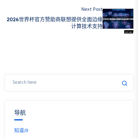
Next Post
2026世界杯官方赞助商联想提供全面边缘
计算技术支持
导航
知道J9