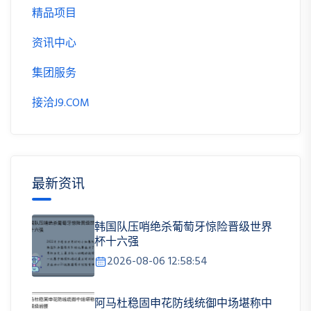
精品项目
资讯中心
集团服务
接洽J9.COM
最新资讯
韩国队压哨绝杀葡萄牙惊险晋级世界
杯十六强
2026-08-06 12:58:54
阿马杜稳固申花防线统御中场堪称中