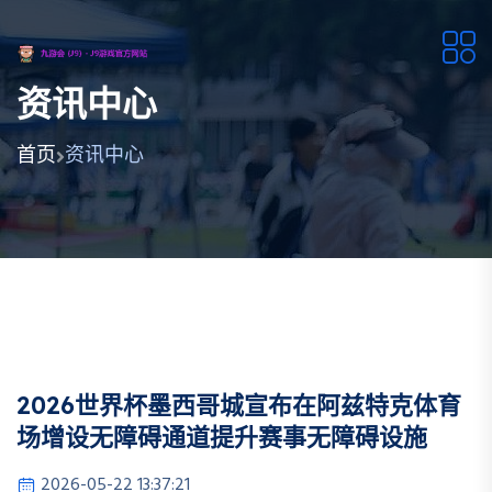
资讯中心
首页
资讯中心
2026世界杯墨西哥城宣布在阿兹特克体育
场增设无障碍通道提升赛事无障碍设施
2026-05-22 13:37:21