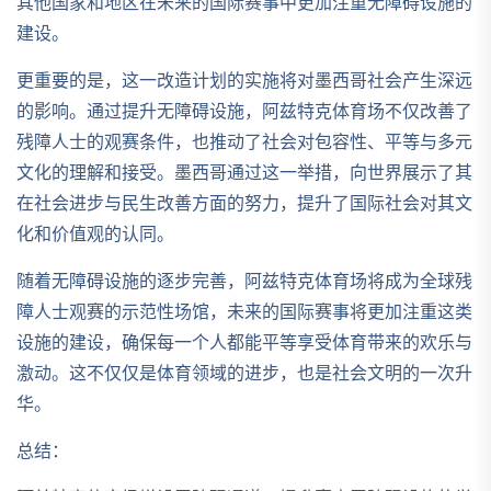
其他国家和地区在未来的国际赛事中更加注重无障碍设施的
建设。
更重要的是，这一改造计划的实施将对墨西哥社会产生深远
的影响。通过提升无障碍设施，阿兹特克体育场不仅改善了
残障人士的观赛条件，也推动了社会对包容性、平等与多元
文化的理解和接受。墨西哥通过这一举措，向世界展示了其
在社会进步与民生改善方面的努力，提升了国际社会对其文
化和价值观的认同。
随着无障碍设施的逐步完善，阿兹特克体育场将成为全球残
障人士观赛的示范性场馆，未来的国际赛事将更加注重这类
设施的建设，确保每一个人都能平等享受体育带来的欢乐与
激动。这不仅仅是体育领域的进步，也是社会文明的一次升
华。
总结：