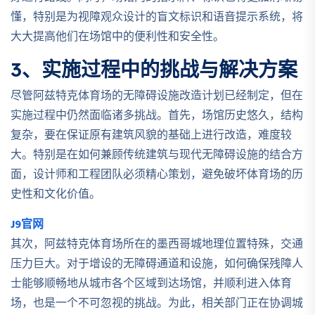
懂，特别是为视障观众设计的盲文标识和语音提示系统，将
大大提高他们在场馆中的便利性和安全性。
3、实施过程中的挑战与解决方案
尽管阿兹特克体育场的无障碍设施改造计划已经制定，但在
实施过程中仍然面临诸多挑战。首先，场馆历史悠久，结构
复杂，要在保证原有建筑风貌的基础上进行改造，难度较
大。特别是在如何兼顾传统建筑与现代无障碍设施的结合方
面，设计师和工程团队必须精心策划，避免破坏体育场的历
史性和文化价值。
J9官网
其次，阿兹特克体育场所在的墨西哥城地理位置特殊，交通
压力巨大。对于增设的无障碍通道和设施，如何确保残障人
士能够顺畅地从城市各个区域到达场馆，并顺利进入体育
场，也是一个不可忽视的挑战。为此，相关部门正在协调城