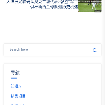
大洋洲足联确认奥克兰城代表出战扩军世
俱杯新西兰球队迎历史机遇
导航
知道J9
精品项目