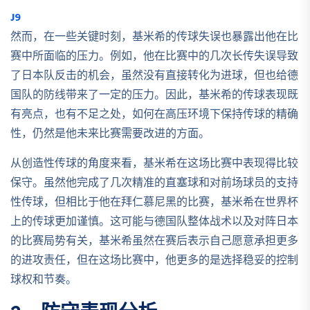
J9
然而，在一些关键时刻，基米希的传球失误也暴露出他在比
赛中所面临的压力。例如，他在比赛中的几次长传失误导致
了日本队反击的机会，虽然没有直接转化为进球，但也给德
国队的防线带来了一定的压力。因此，基米希的传球表现既
有亮点，也有不足之处，如何在高压环境下保持传球的精确
性，仍然是他未来比赛需要改进的方面。
从创造性传球的角度来看，基米希在这场比赛中表现得比较
保守。虽然他完成了几次精准的直塞球和对前场球员的支持
性传球，但相比于他在拜仁慕尼黑的比赛，基米希在世界杯
上的传球更加谨慎。这可能与德国队整体战术以及对阵日本
的比赛局势有关，基米希虽然在赛后表示自己愿意承担更多
的进攻责任，但在这场比赛中，他更多的是选择稳妥的控制
球权和节奏。