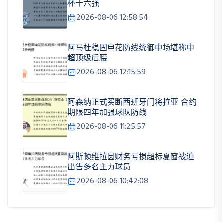
杯十六强
2026-08-06 12:58:54
阿马杜稳固申花防线统御中场堪称中
超顶级后腰
2026-08-06 12:15:59
阿森纳正式买断西班牙门将拉亚 合约
期限四年加强球队防线
2026-08-06 11:25:57
阿斯顿维拉因财务亏损超标夏窗被迫
出售多名主力球员
2026-08-06 10:42:08