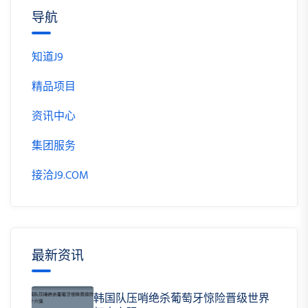
导航
知道J9
精品项目
资讯中心
集团服务
接洽J9.COM
最新资讯
韩国队压哨绝杀葡萄牙惊险晋级世界