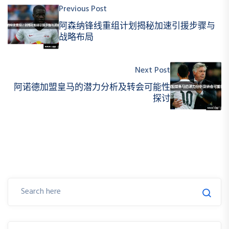
Previous Post
阿森纳锋线重组计划揭秘加速引援步骤与
战略布局
Next Post
阿诺德加盟皇马的潜力分析及转会可能性
探讨