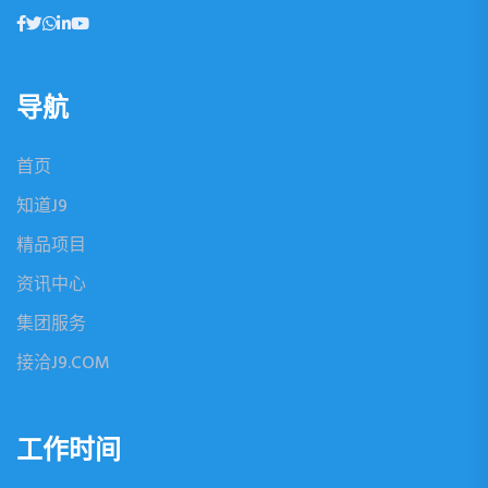
导航
首页
知道J9
精品项目
资讯中心
集团服务
接洽J9.COM
工作时间