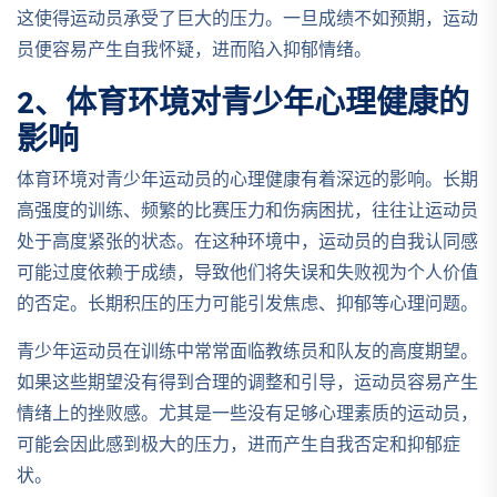
这使得运动员承受了巨大的压力。一旦成绩不如预期，运动
员便容易产生自我怀疑，进而陷入抑郁情绪。
2、体育环境对青少年心理健康的
影响
体育环境对青少年运动员的心理健康有着深远的影响。长期
高强度的训练、频繁的比赛压力和伤病困扰，往往让运动员
处于高度紧张的状态。在这种环境中，运动员的自我认同感
可能过度依赖于成绩，导致他们将失误和失败视为个人价值
的否定。长期积压的压力可能引发焦虑、抑郁等心理问题。
青少年运动员在训练中常常面临教练员和队友的高度期望。
如果这些期望没有得到合理的调整和引导，运动员容易产生
情绪上的挫败感。尤其是一些没有足够心理素质的运动员，
可能会因此感到极大的压力，进而产生自我否定和抑郁症
状。