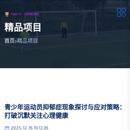
精品项目
首页
精品项目
青少年运动员抑郁症现象探讨与应对策略：
打破沉默关注心理健康
2025-12-16 10:12:36