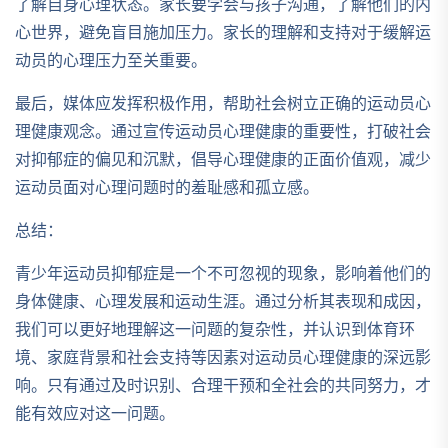
了解自身心理状态。家长要学会与孩子沟通，了解他们的内
心世界，避免盲目施加压力。家长的理解和支持对于缓解运
动员的心理压力至关重要。
最后，媒体应发挥积极作用，帮助社会树立正确的运动员心
理健康观念。通过宣传运动员心理健康的重要性，打破社会
对抑郁症的偏见和沉默，倡导心理健康的正面价值观，减少
运动员面对心理问题时的羞耻感和孤立感。
总结：
青少年运动员抑郁症是一个不可忽视的现象，影响着他们的
身体健康、心理发展和运动生涯。通过分析其表现和成因，
我们可以更好地理解这一问题的复杂性，并认识到体育环
境、家庭背景和社会支持等因素对运动员心理健康的深远影
响。只有通过及时识别、合理干预和全社会的共同努力，才
能有效应对这一问题。