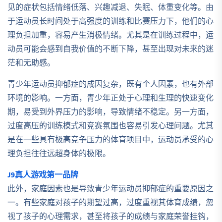
见的症状包括情绪低落、兴趣减退、失眠、体重变化等。由
于运动员长时间处于高强度的训练和比赛压力下，他们的心
理负担加重，容易产生消极情绪。尤其是在训练过程中，运
动员可能会感到自我价值的不断下降，甚至出现对未来的迷
茫和无助感。
青少年运动员抑郁症的成因复杂，既有个人因素，也有外部
环境的影响。一方面，青少年正处于心理和生理的快速变化
期，易受到外界压力的影响，导致情绪不稳定。另一方面，
过度高压的训练模式和竞赛氛围也容易引发心理问题。尤其
是在一些具有极高竞争压力的体育项目中，运动员承受的心
理负担往往远超身体的极限。
J9真人游戏第一品牌
此外，家庭因素也是导致青少年运动员抑郁症的重要原因之
一。有些家庭对孩子的期望过高，过度重视其体育成绩，忽
视了孩子的心理需求，甚至将孩子的成绩与家庭荣誉挂钩，