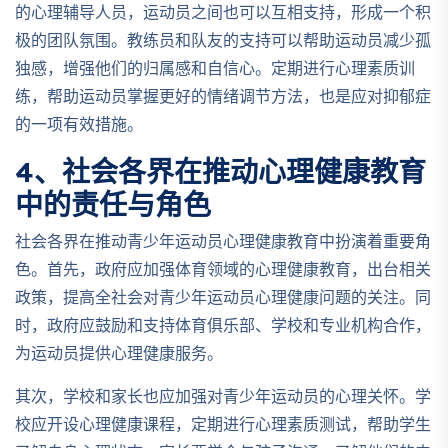
的心理辅导人员，运动员之间也可以互相支持，形成一个积
极的团队氛围。教练员和队友的支持可以帮助运动员减少孤
独感，增强他们的归属感和自信心。定期进行心理素质训
练，帮助运动员掌握更好的情绪调节方法，也是应对抑郁症
的一项有效措施。
4、社会各界在推动心理健康教育
中的责任与角色
社会各界在推动青少年运动员心理健康教育中扮演着重要角
色。首先，政府应加强体育领域的心理健康教育，出台相关
政策，提高全社会对青少年运动员心理健康问题的关注。同
时，政府应鼓励和支持体育俱乐部、学校和专业机构合作，
为运动员提供心理健康服务。
其次，学校和家长也应加强对青少年运动员的心理关怀。学
校应开设心理健康课程，定期进行心理素质测试，帮助学生