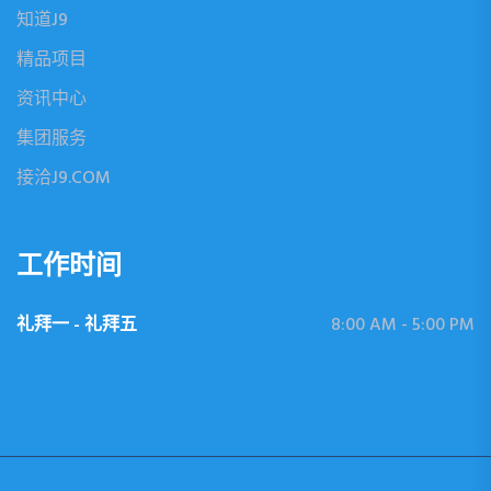
知道J9
精品项目
资讯中心
集团服务
接洽J9.COM
工作时间
礼拜一 - 礼拜五
8:00 AM - 5:00 PM