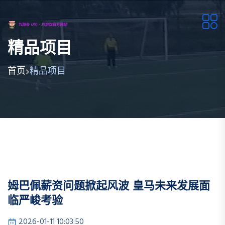
精品项目
首页
精品项目
姆巴佩薪资问题掀起风波 皇马未来发展面
临严峻考验
2026-01-11 10:03:50