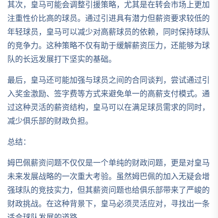
其次，皇马可能会调整引援策略，尤其是在转会市场上更加
注重性价比高的球员。通过引进具有潜力但薪资要求较低的
年轻球员，皇马可以减少对高薪球员的依赖，同时保持球队
的竞争力。这种策略不仅有助于缓解薪资压力，还能够为球
队的长远发展打下坚实的基础。
最后，皇马还可能加强与球员之间的合同谈判，尝试通过引
入奖金激励、签字费等方式来避免单一的高薪支付模式。通
过这种灵活的薪资结构，皇马可以在满足球员需求的同时，
减少俱乐部的财政负担。
总结：
姆巴佩薪资问题不仅仅是一个单纯的财政问题，更是对皇马
未来发展战略的一次重大考验。虽然姆巴佩的加入无疑会增
强球队的竞技实力，但其薪资问题也给俱乐部带来了严峻的
财政挑战。在这种背景下，皇马必须灵活应对，寻找出一条
适合球队发展的道路。