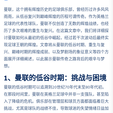
曼联，这个拥有辉煌历史的足球俱乐部，曾经历过许多风风
雨雨，从低谷复兴到巅峰辉煌的历程可谓传奇。作为英格兰
足球的代表性球队，曼联不仅创造了无数的辉煌战绩，也经
历了多次艰难的重生与复兴。在这篇文章中，我们将详细探
讨曼联如何从最初的低谷中崛起，经过若干次波动后最终实
现足球王朝的辉煌。文章将从曼联的低谷时期、重生与复
兴、巅峰时期的辉煌成就、以及梦剧场的象征意义等四个方
面展开详细阐述，以此展示曼联传奇之路背后的艰辛与梦
想。
1、曼联的低谷时期：挑战与困境
曼联的低谷时期可以追溯到20世纪70年代末至80年代初。
在那段时间里，曼联在英格兰足球中并非一支强队，甚至陷
入了降级的危机。俱乐部在管理层和球员方面都面临着巨大
挑战，尤其是球队的战绩不佳，导致球迷的失望情绪日益加