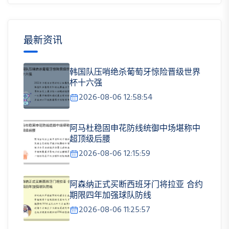
最新资讯
韩国队压哨绝杀葡萄牙惊险晋级世界
杯十六强
2026-08-06 12:58:54
阿马杜稳固申花防线统御中场堪称中
超顶级后腰
2026-08-06 12:15:59
阿森纳正式买断西班牙门将拉亚 合约
期限四年加强球队防线
2026-08-06 11:25:57