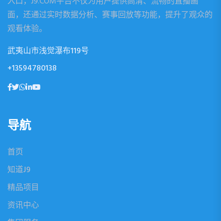
入口，J9.COM平台不仅为用户提供高清、流畅的直播画
面，还通过实时数据分析、赛事回放等功能，提升了观众的
观看体验。
武夷山市浅觉瀑布119号
+13594780138
导航
首页
知道J9
精品项目
资讯中心