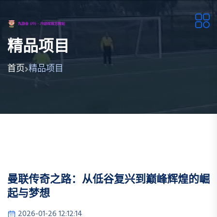
精品项目
首页
精品项目
曼联传奇之路：从低谷复兴到巅峰辉煌的崛
起与梦想
2026-01-26 12:12:14