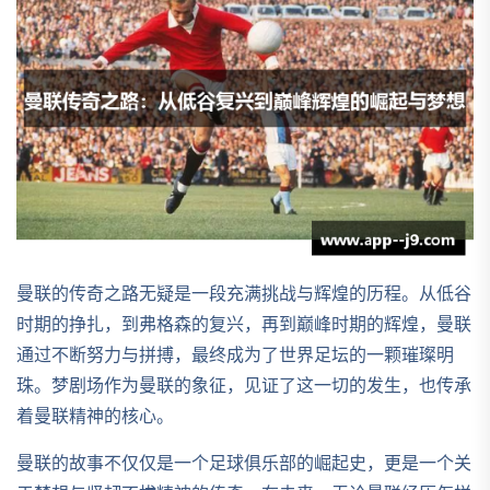
曼联的传奇之路无疑是一段充满挑战与辉煌的历程。从低谷
时期的挣扎，到弗格森的复兴，再到巅峰时期的辉煌，曼联
通过不断努力与拼搏，最终成为了世界足坛的一颗璀璨明
珠。梦剧场作为曼联的象征，见证了这一切的发生，也传承
着曼联精神的核心。
曼联的故事不仅仅是一个足球俱乐部的崛起史，更是一个关