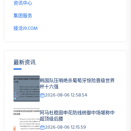
资讯中心
集团服务
接洽J9.COM
最新资讯
韩国队压哨绝杀葡萄牙惊险晋级世界
杯十六强
2026-08-06 12:58:54
阿马杜稳固申花防线统御中场堪称中
超顶级后腰
2026-08-06 12:15:59