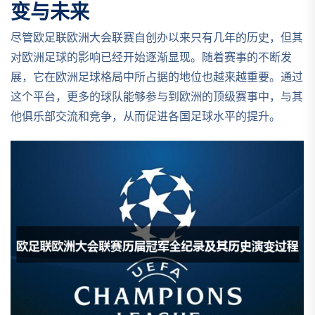
变与未来
尽管欧足联欧洲大会联赛自创办以来只有几年的历史，但其
对欧洲足球的影响已经开始逐渐显现。随着赛事的不断发
展，它在欧洲足球格局中所占据的地位也越来越重要。通过
这个平台，更多的球队能够参与到欧洲的顶级赛事中，与其
他俱乐部交流和竞争，从而促进各国足球水平的提升。