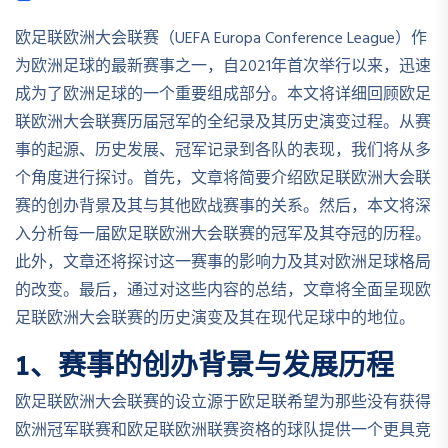
欧足联欧洲大会联赛（UEFA Europa Conference League）作
为欧洲足球的最新赛事之一，自2021年首次举行以来，迅速
成为了欧洲足球的一个重要组成部分。本文将详细回顾欧足
联欧洲大会联赛历届冠军的全纪录及其历史演变过程。从赛
事的起源、历史发展、冠军记录到各队的表现，我们将从多
个角度进行探讨。首先，文章将简要介绍欧足联欧洲大会联
赛的创办背景及其与其他欧战赛事的关系。然后，本文将深
入分析每一届欧足联欧洲大会联赛的冠军及其夺冠的历程。
此外，文章还将探讨这一赛事的影响力及其对欧洲足球格局
的改变。最后，通过对这些内容的总结，文章将全面呈现欧
足联欧洲大会联赛的历史演变及其在现代足球中的地位。
1、赛事的创办背景与发展历程
欧足联欧洲大会联赛的设立源于欧足联希望为那些没有获得
欧洲冠军联赛和欧足联欧洲联赛资格的球队提供一个更具竞