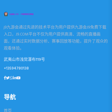
j9九游会通过先进的技术平台为用户提供九游会J9免费下载
入口，J9.COM平台不仅为用户提供高清、流畅的直播画
面，还通过实时数据分析、赛事回放等功能，提升了观众的
观看体验。
武夷山市浅觉瀑布119号
+13594780138
导航
首页