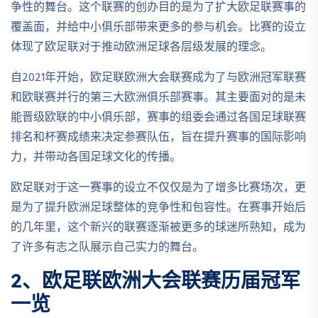
争性的舞台。这个联赛的创办目的是为了扩大欧足联赛事的
覆盖面，并给中小俱乐部带来更多的参与机会。比赛的设立
体现了欧足联对于推动欧洲足球各层级发展的理念。
自2021年开始，欧足联欧洲大会联赛成为了与欧洲冠军联赛
和欧联赛并行的第三大欧洲俱乐部赛事。其主要面对的是未
能晋级欧联的中小俱乐部，赛事的组委会通过各国足球联赛
排名和杯赛成绩来决定参赛队伍，旨在提升赛事的国际影响
力，并带动各国足球文化的传播。
欧足联对于这一赛事的设立不仅仅是为了增多比赛场次，更
是为了提升欧洲足球整体的竞争性和包容性。在赛事开始后
的几年里，这个新兴的联赛逐渐被更多的球迷所熟知，成为
了许多有志之队展示自己实力的舞台。
2、欧足联欧洲大会联赛历届冠军
一览