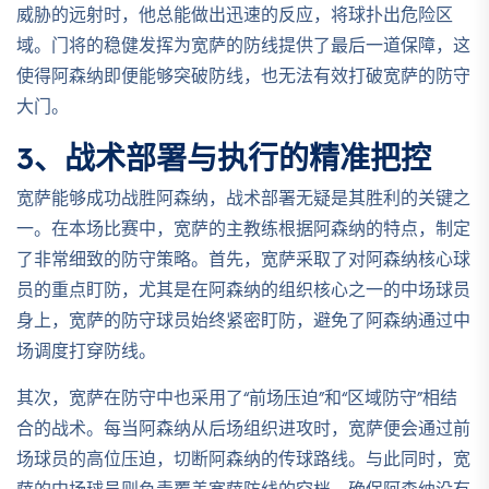
威胁的远射时，他总能做出迅速的反应，将球扑出危险区
域。门将的稳健发挥为宽萨的防线提供了最后一道保障，这
使得阿森纳即便能够突破防线，也无法有效打破宽萨的防守
大门。
3、战术部署与执行的精准把控
宽萨能够成功战胜阿森纳，战术部署无疑是其胜利的关键之
一。在本场比赛中，宽萨的主教练根据阿森纳的特点，制定
了非常细致的防守策略。首先，宽萨采取了对阿森纳核心球
员的重点盯防，尤其是在阿森纳的组织核心之一的中场球员
身上，宽萨的防守球员始终紧密盯防，避免了阿森纳通过中
场调度打穿防线。
其次，宽萨在防守中也采用了“前场压迫”和“区域防守”相结
合的战术。每当阿森纳从后场组织进攻时，宽萨便会通过前
场球员的高位压迫，切断阿森纳的传球路线。与此同时，宽