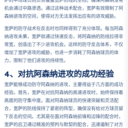
萨的中场球员则负责覆盖宽萨防线的空档，确保阿森纳没有
机会通过中路渗透。通过这种战术配合，宽萨有效限制了阿
森纳进攻的空间，使得对方无法发挥出应有的进攻威胁。
宽萨的防守战术在反击时也同样得到了充分体现。每当阿森
纳进攻未果，宽萨就通过快速反击，将阿森纳的防线拉得非
常宽，创造出了不少进攻机会。这样的防守反击体系，不仅
增加了宽萨进攻的威胁，也进一步消耗了阿森纳球员的体
力，限制了他们进攻的持续性。
4、对抗阿森纳进攻的成功经验
宽萨能够成功防守阿森纳的进攻，主要得益于几方面的成功
经验。首先，宽萨在对抗阿森纳的高速进攻时，始终保持着
高度的防守集中度。面对阿森纳球员的快速突破和灵活配
合，宽萨的防线保持了紧密的阵型，确保没有给对方球员留
下反击的空间。尤其是在面对阿森纳前锋和边锋的配合时，
宽萨的后卫通过精准的预判与默契的配合，迅速遏制了对方