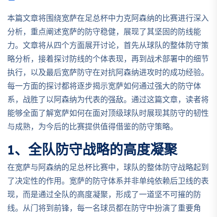
本篇文章将围绕宽萨在足总杯中力克阿森纳的比赛进行深入
分析，重点阐述宽萨的防守稳健，展现了其坚固的防线能
力。文章将从四个方面展开讨论，首先从球队的整体防守策
略分析，接着探讨防线的个体表现，再到战术部署中的细节
执行，以及最后宽萨防守在对抗阿森纳进攻时的成功经验。
每一方面的探讨都将逐步揭示宽萨如何通过强大的防守体
系，战胜了以阿森纳为代表的强敌。通过这篇文章，读者将
能够全面了解宽萨如何在面对顶级球队时展现其防守的韧性
与成熟，为今后的比赛提供值得借鉴的防守策略。
1、全队防守战略的高度凝聚
在宽萨与阿森纳的足总杯比赛中，球队的整体防守战略起到
了决定性的作用。宽萨的防守体系并非单纯依赖后卫线的表
现，而是通过全队的高度凝聚，形成了一道坚不可摧的防
线。从门将到前锋，每一名球员都在防守中扮演了重要角