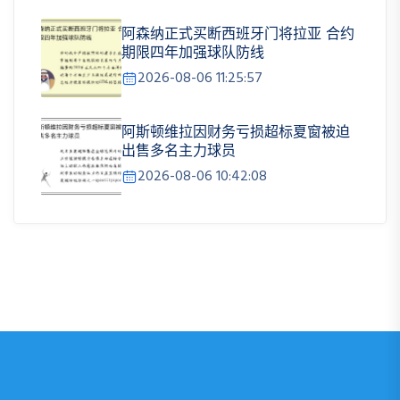
阿森纳正式买断西班牙门将拉亚 合约
期限四年加强球队防线
2026-08-06 11:25:57
阿斯顿维拉因财务亏损超标夏窗被迫
出售多名主力球员
2026-08-06 10:42:08