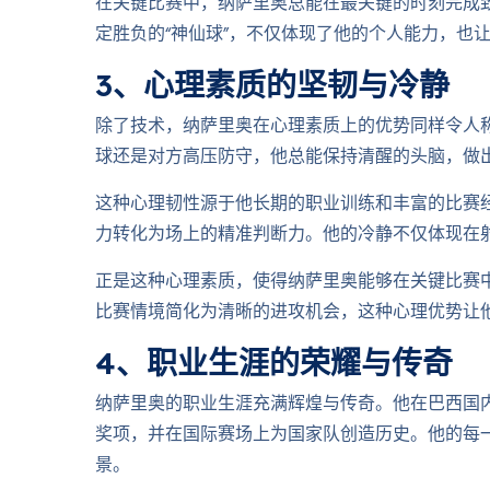
在关键比赛中，纳萨里奥总能在最关键的时刻完成
定胜负的“神仙球”，不仅体现了他的个人能力，也
3、心理素质的坚韧与冷静
除了技术，纳萨里奥在心理素质上的优势同样令人
球还是对方高压防守，他总能保持清醒的头脑，做
这种心理韧性源于他长期的职业训练和丰富的比赛
力转化为场上的精准判断力。他的冷静不仅体现在
正是这种心理素质，使得纳萨里奥能够在关键比赛
比赛情境简化为清晰的进攻机会，这种心理优势让
4、职业生涯的荣耀与传奇
纳萨里奥的职业生涯充满辉煌与传奇。他在巴西国
奖项，并在国际赛场上为国家队创造历史。他的每
景。