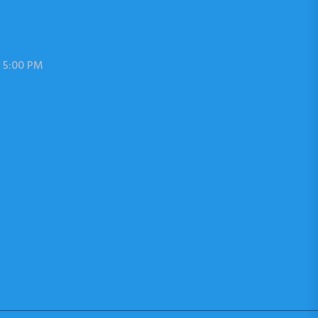
 5:00 PM