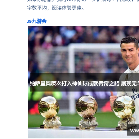
字数平均，阅读体验更佳。
J9九游会