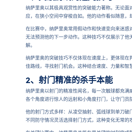
纳萨里奥以其极具观赏性的突破能力著称。无论面
应，在狭小空间中穿梭自如。他的动作看似随意，
在比赛中，纳萨里奥常用假动作和快速变向来迷惑对
无法预测他的下一步动作。这种技巧不仅展示了他
解。
纳萨里奥的突破技巧不仅体现在速度上，更体现在
佳路线，寻找射门机会。这种结合速度、力量和智
2、射门精准的杀手本能
纳萨里奥以射门的精准性闻名，每一次触球都充满
各个角度进行惊人的远射和小角度打门，让守门员
他的射门方式多样：从凌空抽射、弧线球到单刀破
不同防守情况灵活选择射门方式，这种变化无常的