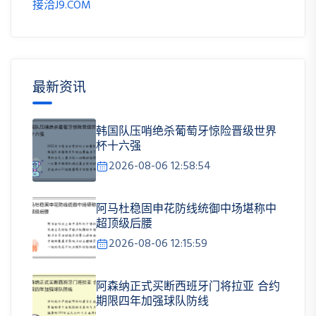
接洽J9.COM
最新资讯
韩国队压哨绝杀葡萄牙惊险晋级世界
杯十六强
2026-08-06 12:58:54
阿马杜稳固申花防线统御中场堪称中
超顶级后腰
2026-08-06 12:15:59
阿森纳正式买断西班牙门将拉亚 合约
期限四年加强球队防线