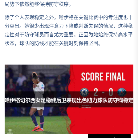
局势下依然能够保持防守秩序。
除了个人表现稳定之外，哈伊格在关键比赛中的专注度也十
分突出。她很少出现注意力下降或判断失误的情况，这种稳
定性对于防守球员而言尤为重要。正因为她始终保持高水平
状态，球队的防线才能在关键时刻保持坚固。