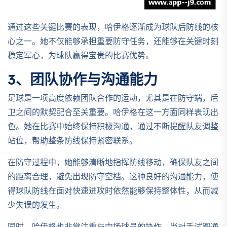
通过这些关键比赛的表现，哈伊格逐渐成为球队后防线的核
心之一。她不仅能够承担重要防守任务，还能够在关键时刻
稳定军心，为球队赢得宝贵的比赛优势。
3、团队协作与沟通能力
足球是一项高度依赖团队合作的运动，尤其是在防守端，后
卫之间的默契配合至关重要。哈伊格在这一方面同样表现出
色。她在比赛中始终保持积极沟通，通过不断提醒队友调整
站位，帮助整条防线保持紧密联系。
在防守过程中，她能够清晰地指挥防线移动，确保队友之间
的距离合理，避免出现防守空档。这种良好的沟通能力，使
得球队防线在面对快速进攻时依然能够保持整体性，从而减
少失误的发生。