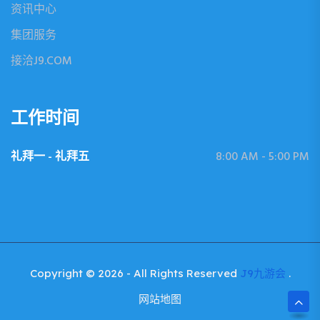
资讯中心
集团服务
接洽J9.COM
工作时间
礼拜一 - 礼拜五
8:00 AM - 5:00 PM
Copyright © 2026 - All Rights Reserved
J9九游会
.
网站地图