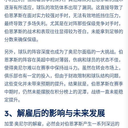
小的胜利，但随着赛季的深入，其他球队对伯恩茅斯的战术
逐渐有所适应，球队的攻防体系出现了漏洞。这直接导致了
伯恩茅斯在面对实力较强对手时，无法有效地抵挡住压力，
最终导致了多场失利。尤其是在对阵那些保级竞争对手时，
伯恩茅斯的战术和表现往往显得较为苍白，未能拿到足够的
分数来确保保级。
另外，球队的阵容深度也成为了奥尼尔面临的一大挑战。伯
恩茅斯的阵容在英超中相对薄弱，伤病和球员的状态不佳，
使得奥尼尔难以在赛季中保持战斗力。虽然在转会市场上，
俱乐部也有一定的投入，但由于财政限制和球队结构问题，
这些变化并未带来预期的提升。结果就是，伯恩茅斯在赛季
中期时，仍然未能摆脱在积分榜上的泥潭，战绩一直未能稳
定提升。
3、解雇后的影响与未来发展
加里·奥尼尔的解雇，必然会对伯恩茅斯产生一系列深远的