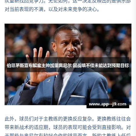
队重新找回竞争力。无论如何，这一决定反映出的是俱乐部
对当前表现的不满，以及对未来竞争的决心。
此外，球员们对于主教练的更换反应复杂。更换教练往往会
带来新战术的适应期，球员的表现可能会受到直接影响。对