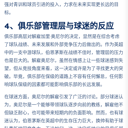
强对青训和球员引进的投入，力求在未来实现更长远的目
标。
4、俱乐部管理层与球迷的反应
俱乐部高层对解雇加里·奥尼尔的决定，显然是在综合考虑
了球队战绩、未来发展和外部竞争压力后做出的。作为英超
中的一支中游球队，伯恩茅斯在战绩不佳时，管理层的压力
也是巨大的。解雇奥尼尔，虽然在情感上让一些球迷感到失
望，但从竞技角度来看，这一决定或许是为了寻找更大的突
破。毕竟，俱乐部在保级的道路上不容有任何懈怠，任何影
响球队保级的因素都可能影响俱乐部的长远发展。
在球迷方面，奥尼尔的解雇引发了广泛的讨论。部分球迷认
为，奥尼尔是一个能够带领球队逐步向前的教练，解雇他不
但缺乏耐心，也可能带来短期内的负面影响。然而，也有球
迷认为，伯恩茅斯在英超中的生存压力巨大，换帅有助于球