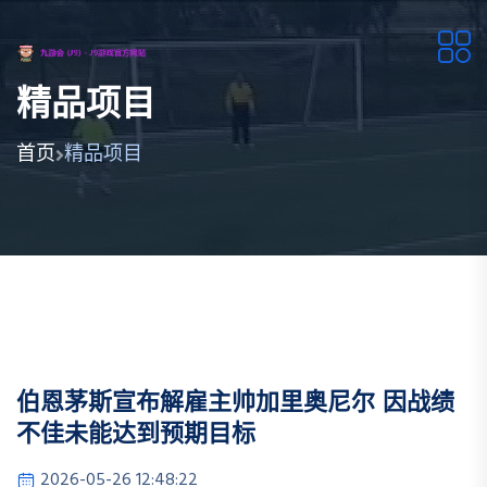
精品项目
首页
精品项目
伯恩茅斯宣布解雇主帅加里奥尼尔 因战绩
不佳未能达到预期目标
2026-05-26 12:48:22