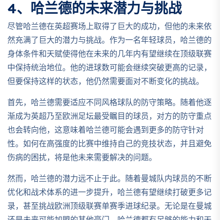
4、哈兰德的未来潜力与挑战
尽管哈兰德在英超赛场上取得了巨大的成功，但他的未来依
然充满了巨大的潜力与挑战。作为一名年轻球员，哈兰德的
身体条件和天赋使得他在未来的几年内有望继续在顶级联赛
中保持统治地位。他的进球数可能会继续突破更高的记录，
但要保持这样的状态，他仍然需要面对不断变化的挑战。
首先，哈兰德需要适应不同风格球队的防守策略。随着他逐
渐成为英超乃至欧洲足坛最受瞩目的球员，对方的防守重点
也会转向他，这意味着哈兰德可能会遇到更多的防守针对
性。如何在高强度的比赛中维持自己的竞技状态，并且避免
伤病的困扰，将是他未来需要解决的问题。
然而，哈兰德的潜力远不止于此。随着曼城队内球员的不断
优化和战术体系的进一步提升，哈兰德有望继续打破更多记
录，甚至挑战欧洲顶级联赛单赛季进球纪录。无论是在曼城