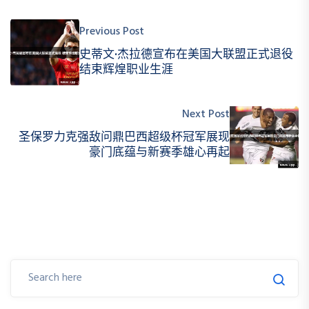
Previous Post
史蒂文·杰拉德宣布在美国大联盟正式退役
结束辉煌职业生涯
Next Post
圣保罗力克强敌问鼎巴西超级杯冠军展现
豪门底蕴与新赛季雄心再起