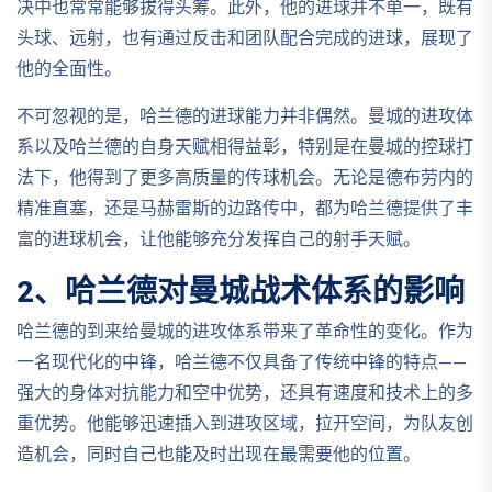
决中也常常能够拔得头筹。此外，他的进球并不单一，既有
头球、远射，也有通过反击和团队配合完成的进球，展现了
他的全面性。
不可忽视的是，哈兰德的进球能力并非偶然。曼城的进攻体
系以及哈兰德的自身天赋相得益彰，特别是在曼城的控球打
法下，他得到了更多高质量的传球机会。无论是德布劳内的
精准直塞，还是马赫雷斯的边路传中，都为哈兰德提供了丰
富的进球机会，让他能够充分发挥自己的射手天赋。
2、哈兰德对曼城战术体系的影响
哈兰德的到来给曼城的进攻体系带来了革命性的变化。作为
一名现代化的中锋，哈兰德不仅具备了传统中锋的特点——
强大的身体对抗能力和空中优势，还具有速度和技术上的多
重优势。他能够迅速插入到进攻区域，拉开空间，为队友创
造机会，同时自己也能及时出现在最需要他的位置。