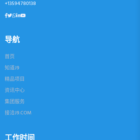
+13594780138
导航
首页
知道J9
精品项目
资讯中心
集团服务
接洽J9.COM
工作时间