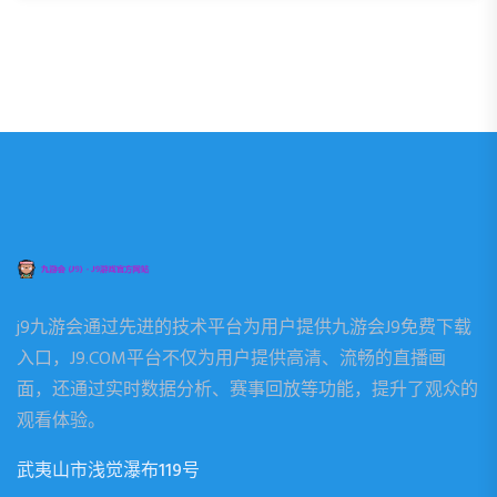
j9九游会通过先进的技术平台为用户提供九游会J9免费下载
入口，J9.COM平台不仅为用户提供高清、流畅的直播画
面，还通过实时数据分析、赛事回放等功能，提升了观众的
观看体验。
武夷山市浅觉瀑布119号