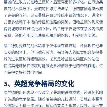
曼城的进攻方式在哈兰德加入后变得更加多样化。在瓜迪奥
拉的战术指导下，曼城的控球打法与哈兰德的前插跑位形成
了完美的互补。过去曼城在缺少传统中锋的情况下，进攻方
式更多依赖于中场的传控和边路的突破，但哈兰德的到来使
得曼城的进攻显得更加立体。哈兰德不仅能够在禁区内造成
威胁，还能利用反击速度和精准的跑位，打破对方防线。
哈兰德对曼城的战术影响不仅体现在进攻端，还体现在他与
队友的配合上。他与德布劳内、福登等人的默契配合使得曼
城的进攻更加流畅和高效。尤其是哈兰德在禁区内的站位，
使得其他球员在进攻时能够更多地依赖于他的牵制作用，进
而获得更好的射门空间。
3、英超竞争格局的变化
哈兰德的出色表现不仅改变了曼城的进攻模式，还深刻影响
了英超的竞争格局。随着哈兰德的32粒进球，曼城在本赛季
的进攻火力进一步增强，球队的竞争力也随之提升。这一变