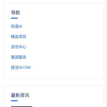
导航
知道J9
精品项目
资讯中心
集团服务
接洽J9.COM
最新资讯