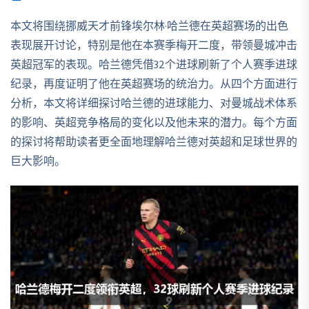
本文将围绕挪威天才前锋埃尔林·哈兰德在英超赛场的出色
表现展开讨论，特别是他在本赛季梅开二度，带领曼城冲击
英超冠军的表现。哈兰德凭借32个进球刷新了个人赛季进球
纪录，再度证明了他在英超赛场的统治力。从四个方面进行
分析，本文将详细探讨哈兰德的进球能力、对曼城战术体系
的影响、英超竞争格局的变化以及他未来的潜力。每个方面
的探讨将帮助读者更全面地理解哈兰德对英超和足球世界的
巨大影响。