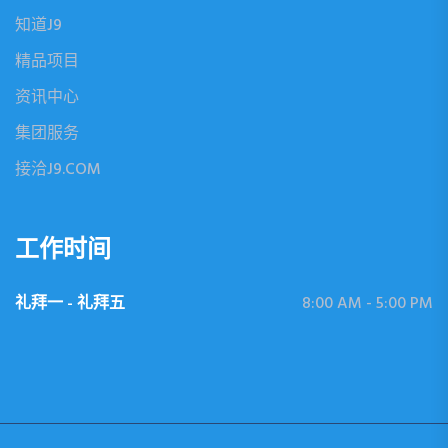
知道J9
精品项目
资讯中心
集团服务
接洽J9.COM
工作时间
礼拜一 - 礼拜五
8:00 AM - 5:00 PM