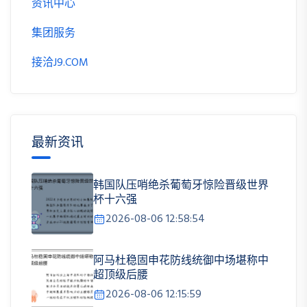
资讯中心
集团服务
接洽J9.COM
最新资讯
韩国队压哨绝杀葡萄牙惊险晋级世界
杯十六强
2026-08-06 12:58:54
阿马杜稳固申花防线统御中场堪称中
超顶级后腰
2026-08-06 12:15:59