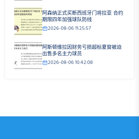
阿森纳正式买断西班牙门将拉亚 合约
期限四年加强球队防线
2026-08-06 11:25:57
阿斯顿维拉因财务亏损超标夏窗被迫
出售多名主力球员
2026-08-06 10:42:08