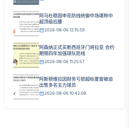
阿马杜稳固申花防线统御中场堪称中
超顶级后腰
2026-08-06 12:15:59
阿森纳正式买断西班牙门将拉亚 合约
期限四年加强球队防线
2026-08-06 11:25:57
阿斯顿维拉因财务亏损超标夏窗被迫
出售多名主力球员
2026-08-06 10:42:08