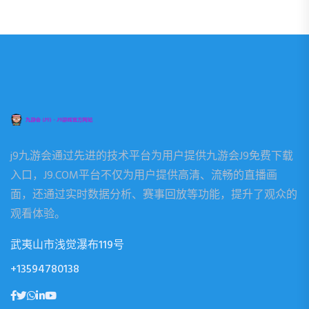
j9九游会通过先进的技术平台为用户提供九游会J9免费下载
入口，J9.COM平台不仅为用户提供高清、流畅的直播画
面，还通过实时数据分析、赛事回放等功能，提升了观众的
观看体验。
武夷山市浅觉瀑布119号
+13594780138