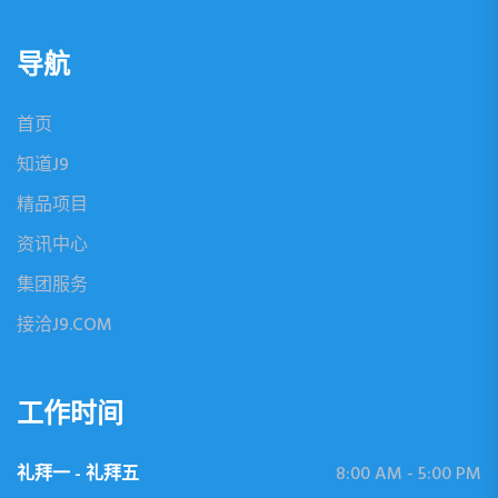
导航
首页
知道J9
精品项目
资讯中心
集团服务
接洽J9.COM
工作时间
礼拜一 - 礼拜五
8:00 AM - 5:00 PM