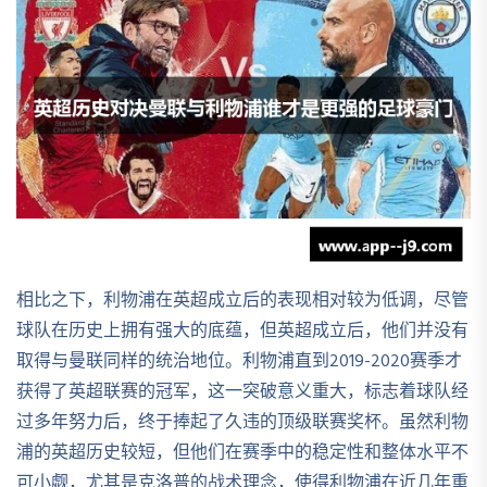
相比之下，利物浦在英超成立后的表现相对较为低调，尽管
球队在历史上拥有强大的底蕴，但英超成立后，他们并没有
取得与曼联同样的统治地位。利物浦直到2019-2020赛季才
获得了英超联赛的冠军，这一突破意义重大，标志着球队经
过多年努力后，终于捧起了久违的顶级联赛奖杯。虽然利物
浦的英超历史较短，但他们在赛季中的稳定性和整体水平不
可小觑，尤其是克洛普的战术理念，使得利物浦在近几年重