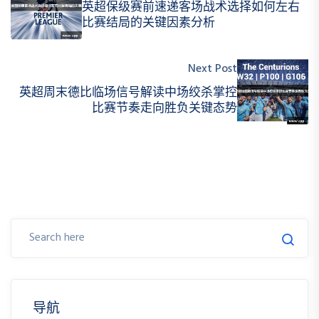
英超保级赛前速递客场战术选择如何左右
比赛结局的关键因素分析
Next Post
英超周末德比临场信号解读中场绞杀掌控
比赛节奏走向胜负关键态势
导航