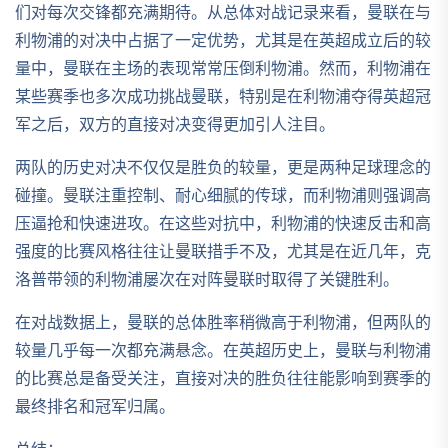
们对每次交锋都充满期待。从总体对战记录来看，曼联在与
利物浦的对决中占据了一定优势，尤其是在英超成立后的较
量中，曼联在主场的表现常常压倒利物浦。然而，利物浦在
某些赛季也多次成功挑战曼联，特别是在利物浦夺得英超冠
军之后，双方的直接对决变得更加引人注目。
两队的历史对决不仅仅是胜负的较量，更是两种足球理念的
碰撞。曼联注重控制、耐心细腻的传球，而利物浦则强调高
压逼抢和快速进攻。在这些对抗中，利物浦的快速反击和高
强度的比赛风格往往让曼联措手不及，尤其是在近几年，克
洛普带领的利物浦屡次在对阵曼联时取得了关键胜利。
在对战数据上，曼联的总体胜率稍微高于利物浦，但两队的
较量几乎每一次都充满悬念。在英超历史上，曼联与利物浦
的比赛总是备受关注，直接对决的胜负往往能影响到赛季的
最终排名和冠军归属。