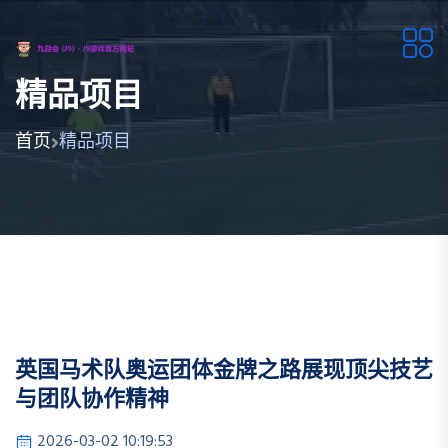
精品项目
首页
精品项目
英国马术队奥运团体金牌之路展现顶尖技艺
与团队协作精神
2026-03-02 10:19:53