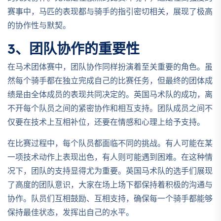
赛事中，马匹的表现都与骑手的指引密切相关，展现了极高
的协作性与默契。
3、团队协作的重要性
在马术团体赛中，团队协作同样扮演着至关重要的角色。虽
然每个骑手都在独立完成自己的比赛任务，但最终的团体成
绩是由全体成员的表现共同决定的。英国马术队的成功，离
不开每个队员之间的紧密协作和相互支持。团队成员之间不
仅要在技术上互相补位，还要在情感和心理上给予支持。
在比赛过程中，每个队员都面临不同的挑战。有人可能在某
一项技术动作上表现出色，有人则可能遇到困难。在这种情
况下，团队的支持显得尤为重要。英国马术队的选手们展现
了高度的团队意识，大家在场上场下都保持着积极的沟通与
协作。队员们互相鼓励、互相支持，确保每一个骑手都能够
保持最佳状态，发挥出自己的水平。