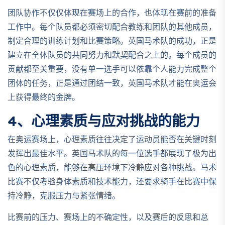
团队协作不仅仅体现在赛场上的合作，也体现在赛前的准备
工作中。每个队员都必须密切配合教练和团队的其他成员，
制定合理的训练计划和比赛策略。英国马术队的成功，正是
建立在全体队员的共同努力和默契配合之上的。每个成员的
贡献都至关重要，没有单一选手可以依靠个人能力完成整个
团体的任务，正是通过团结一致，英国马术队才能在奥运会
上获得最终的金牌。
4、心理素质与应对挑战的能力
在奥运赛场上，心理素质往往决定了运动员能否在关键时刻
发挥出最佳水平。英国马术队的每一位选手都展现了极为出
色的心理素质，能够在高压环境下冷静应对各种挑战。马术
比赛不仅考验身体素质和技术能力，还要求骑手在比赛中保
持冷静，克服压力与紧张情绪。
比赛前的压力、赛场上的不确定性，以及赛后的反思和总