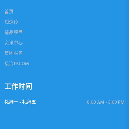
首页
知道J9
精品项目
资讯中心
集团服务
接洽J9.COM
工作时间
礼拜一 - 礼拜五
8:00 AM - 5:00 PM