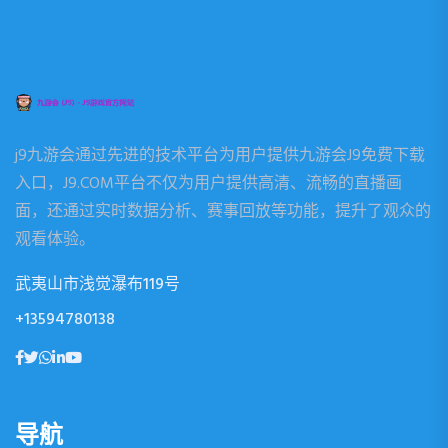
j9九游会通过先进的技术平台为用户提供九游会J9免费下载
入口，J9.COM平台不仅为用户提供高清、流畅的直播画
面，还通过实时数据分析、赛事回放等功能，提升了观众的
观看体验。
武夷山市浅觉瀑布119号
+13594780138
导航