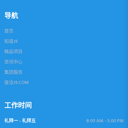
导航
首页
知道J9
精品项目
资讯中心
集团服务
接洽J9.COM
工作时间
礼拜一 - 礼拜五
8:00 AM - 5:00 PM